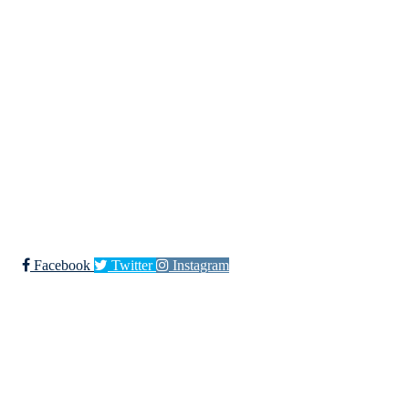
Bergen Stjerne Idrettslag
Åsane Arena
Org. nr.:
934 990 730
E-
post: post@bergensi.no
Bli medlem i klubben!
Trykk her for innmelding
Facebook
Twitter
Instagram