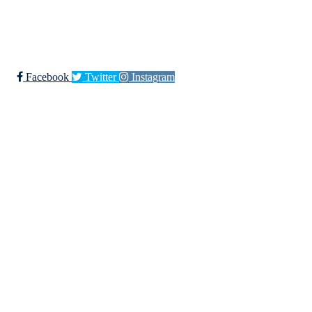
Bli medlem i klubben!
Trykk her for innmelding
Facebook
Twitter
Instagram