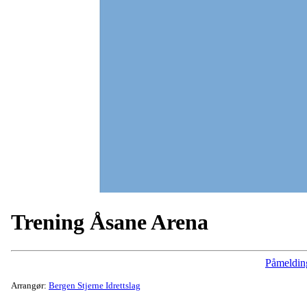
Trening Åsane Arena
Påmeldin
Arrangør:
Bergen Stjerne Idrettslag