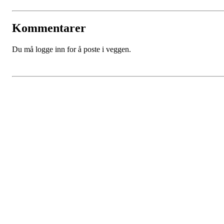
Kommentarer
Du må logge inn for å poste i veggen.
Bergen Stjerne Idrettslag
Åsane Arena
Org. nr.:
934 990 730
E-
post: post@bergensi.no