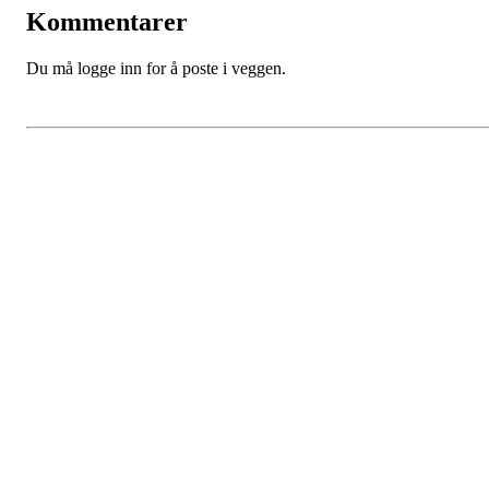
Kommentarer
Du må logge inn for å poste i veggen.
Bergen Stjerne Idrettslag
Åsane Arena
Org. nr.:
934 990 730
E-
post: post@bergensi.no
Bli medlem i klubben!