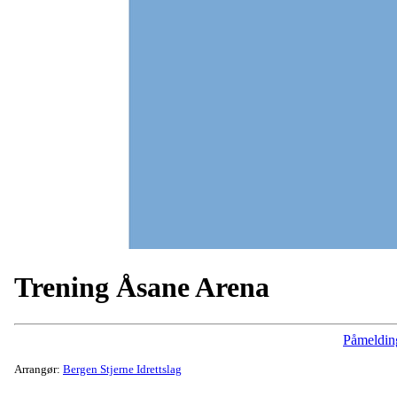
Trening Åsane Arena
Påmeldin
Arrangør:
Bergen Stjerne Idrettslag