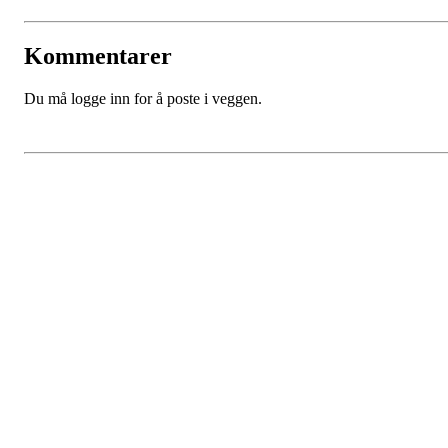
Kommentarer
Du må logge inn for å poste i veggen.
Bergen Stjerne Idrettslag
Åsane Arena
Org. nr.:
934 990 730
E-
post: post@bergensi.no