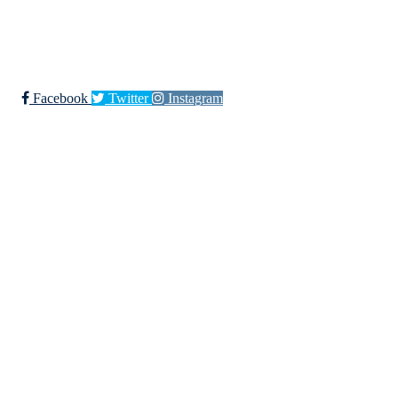
Bli medlem i klubben!
Trykk her for innmelding
Facebook
Twitter
Instagram