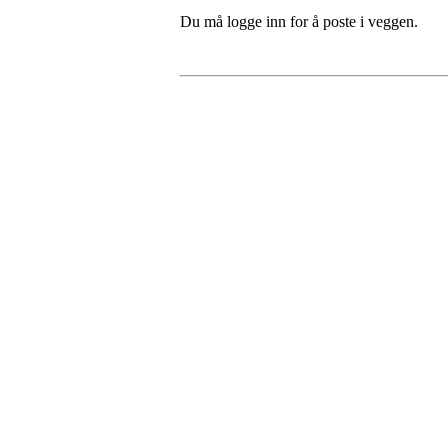
Du må logge inn for å poste i veggen.
Bergen Stjerne Idrettslag
Åsane Arena
Org. nr.:
934 990 730
E-
post: post@bergensi.no
Bli medlem i klubben!
Trykk her for innmelding