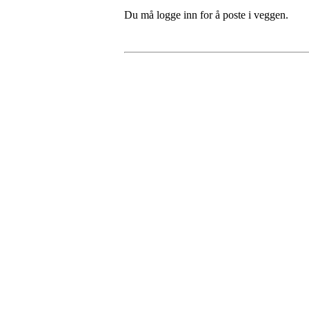
Du må logge inn for å poste i veggen.
Bergen Stjerne Idrettslag
Åsane Arena
Org. nr.:
934 990 730
E-
post: post@bergensi.no
Bli medlem i klubben!
Trykk her for innmelding